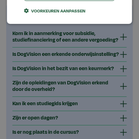
VOORKEUREN AANPASSEN
Veelgestelde vragen
Kom ik in aanmerking voor subsidie,
studiefinanciering of een andere vergoeding?
Is DogVision een erkende onderwijsinstelling?
Is DogVision in het bezit van een keurmerk?
Zijn de opleidingen van DogVision erkend
door de overheid?
Kan ik een studiegids krijgen
Zijn er open dagen?
Is er nog plaats in de cursus?