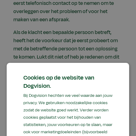
eerst telefonisch contact op te nemen om te
overleggen over het probleem of voor het
maken van een afspraak.
Als de klacht een bepaalde persoon betreft,
heeft het de voorkeur dat je eerst probeert om
met de betreffende persoon tot een oplossing
te komen. Lukt dit niet of heb je redenen om dit
niet te willen, dan kun je de klacht schriftelijk
indienen via
info@dogvision.nl
. Je klacht wordt
Cookies op de website van
vertrouwelijk behandeld.
Dogvision.
Bij Dogvision hechten we veel waarde aan jouw
privacy. We gebruiken noodzakelijke cookies
3. Schriftelijke
zodat de website goed werkt. Verder worden
klachtenprocedure
cookies geplaatst voor het bijhouden van
statistieken, jouw voorkeuren op te slaan, maar
ook voor marketingdoeleinden (bijvoorbeeld
Is jouw probleem met een gesprek niet