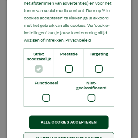
het afstemmen van advertenties) en voor het
verholpen of leent de klacht zich volgens jou
tonen van social media content. Door op 'Alle
niet voor een gesprek, dan kun je de klacht
cookies accepteren' te klikken ga je akkoord
schriftelijk indienen. Wil je dan duidelijk
met het gebruik van alle cookies. Via ‘cookie-
aangeven;
instellingen’ kun je jouw toestemming altijd
wijzigen of intrekken.
Privacybeleid
de omschrijving van de klacht
indien van toepassing; wil je dan vermelden
Strikt
Prestatie
Targeting
noodzakelijk
met wie je al contact hebt gehad over jouw
klacht, en zo ja wat daar de uitkomst van is
geweest
Functioneel
Niet-
geclassificeerd
indien van toepassing; wil je dan vermelden
wat jouw eigen idee is over de reactie die je
van ons verwacht
je kunt jouw klacht opsturen via
ALLE COOKIES ACCEPTEREN
info@dogvision.nl
o.v.v. klacht t.a.v. de