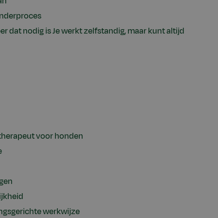
an
anderproces
dat nodig is Je werkt zelfstandig, maar kunt altijd
stherapeut voor honden
e
ggen
ijkheid
ningsgerichte werkwijze