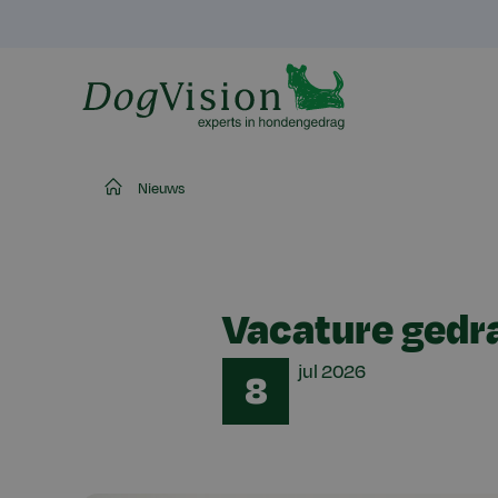
Home
Nieuws
Vacature gedr
Date
jul
2026
8