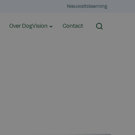
Nieuws
Itslearning
Over DogVision
Contact
Zoeken