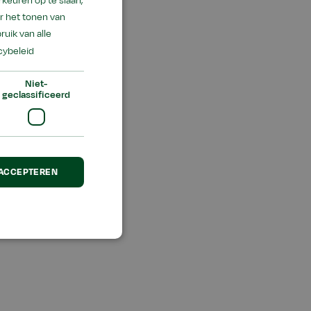
keuren op te slaan,
r het tonen van
ruik van alle
cybeleid
Niet-
geclassificeerd
 ACCEPTEREN