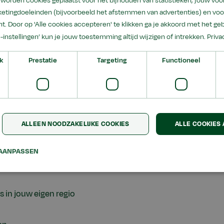
worden cookies geplaatst voor het bijhouden van statistieken, jouw voor
etingdoeleinden (bijvoorbeeld het afstemmen van advertenties) en voo
. We werken zonder fysieke of verbale correcties en kijken
t. Door op 'Alle cookies accepteren' te klikken ga je akkoord met het geb
an alleen naar de symptomen.
e-instellingen’ kun je jouw toestemming altijd wijzigen of intrekken.
Priva
leemgedrag, maar vooral het creëren van meer rust,
k
Prestatie
Targeting
Functioneel
r.
ALLEEN NOODZAKELIJKE COOKIES
ALLE COOKIES
AANPASSEN
 met uiteenlopende gedragsproblemen. Je werkzaamheden
 in jouw eigen regio